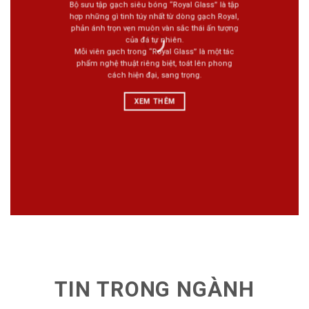
Bộ sưu tập gạch siêu bóng “Royal Glass” là tập
hợp những gì tinh túy nhất từ dòng gạch Royal,
phản ánh trọn vẹn muôn vàn sắc thái ấn tượng
của đá tự nhiên.
Mỗi viên gạch trong “Royal Glass” là một tác
phẩm nghệ thuật riêng biệt, toát lên phong
cách hiện đại, sang trọng.
XEM THÊM
TIN TRONG NGÀNH