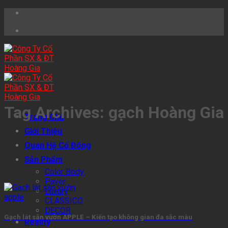
Skip
to
content
Tag Archives:
gạch Hoàng Gia
Trang Chủ
Giới Thiệu
Quan Hệ Cổ Đông
Sản Phẩm
Color Body
Paver
Luxury
CLASSICO
DECOR
Gạch lát sân vườn APPLE – Kiến tạo không gian đa sắc màu
Reality