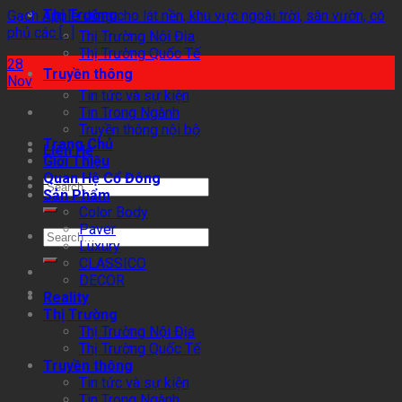
Thị Trường
Gạch Apple dùng cho lát nền, khu vực ngoài trời, sân vườn, có
phủ các [...]
Thị Trường Nội Địa
Thị Trường Quốc Tế
28
Truyền thông
Nov
Tin tức và sự kiện
Tin Trong Ngành
Truyền thông nội bộ
Trang Chủ
Liên Hệ
Giới Thiệu
Quan Hệ Cổ Đông
Search
Sản Phẩm
for:
Color Body
Paver
Search
Luxury
for:
CLASSICO
DECOR
Reality
Thị Trường
Thị Trường Nội Địa
Thị Trường Quốc Tế
Truyền thông
Tin tức và sự kiện
Tin Trong Ngành