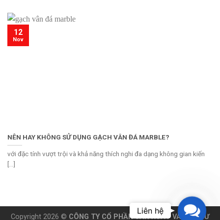
12
Nov
NÊN HAY KHÔNG SỬ DỤNG GẠCH VÂN ĐÁ MARBLE?
với đặc tính vượt trội và khả năng thích nghi đa dạng không gian kiến
[...]
Contac
Copyright 2026 ©
CÔNG TY CỔ PHẦN SẢN XUẤT VÀ ĐẦU TƯ