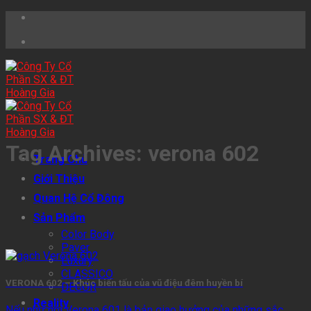
Skip
to
content
Tag Archives:
verona 602
Trang Chủ
Giới Thiệu
Quan Hệ Cổ Đông
Sản Phẩm
Color Body
Paver
Luxury
CLASSICO
VERONA 602 – Khúc biến tấu của vũ điệu đêm huyền bí
DECOR
Reality
Nếu như nói Verona 601 là bản giao hưởng của những sắc