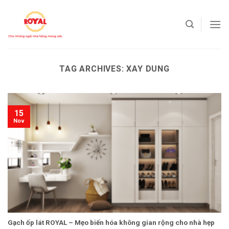
Skip
to
content
TAG ARCHIVES:
XAY DUNG
15
Nov
Gạch ốp lát ROYAL – Mẹo biến hóa không gian rộng cho nhà hẹp