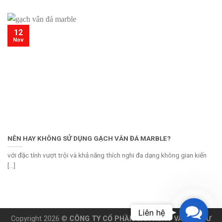
12
Nov
NÊN HAY KHÔNG SỬ DỤNG GẠCH VÂN ĐÁ MARBLE?
với đặc tính vượt trội và khả năng thích nghi đa dạng không gian kiến
[...]
Contac
Copyright 2026 ©
CÔNG TY CỔ PHẦN SẢN XUẤT VÀ ĐẦU TƯ