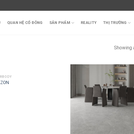
U
QUAN HỆ CỔ ĐÔNG
SẢN PHẨM
REALITY
THỊ TRƯỜNG
Showing a
ORBODY
ZON