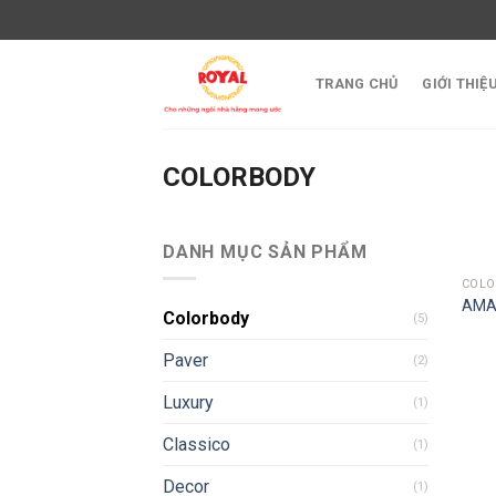
Skip
to
content
TRANG CHỦ
GIỚI THIỆ
COLORBODY
DANH MỤC SẢN PHẨM
COL
AMA
Colorbody
(5)
Paver
(2)
Luxury
(1)
Classico
(1)
Decor
(1)