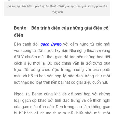
Bộ sưu tập Modello – gạch ốp lát Bento 2202 giúp tạo cảm giác không gian nhà
rộng hơn
Bento – Bản trình diễn của những giai điệu cổ
điển
Bên cạnh đó,
gạch Bento
với cảm hứng từ các mái
vòm cong từ đất nước Tây Ban Nha nghệ thuật và vùng
đất Ý nhuốm màu thời gian đã tạo nên những họa tiết
cách điệu mới lạ. Bố cục chính vẫn là đối xứng qua
trục, đối xứng chéo đặc trưng, nhưng với cách phối
màu và bố trí hoa văn hợp lý, sắc đen, trắng như một
nốt nhạc nổi bật trên nền bài hát có giai điệu cuốn hút.
Ngoài ra, Bento cũng khá dễ để phối hợp với những
loại gạch ốp khác bởi tính đặc trưng và dễ thích nghi
của gam màu đơn sắc. Đen tưởng như làm không gian
bị bí bách đi, nhưng thực ra, nếu biết phối màu một