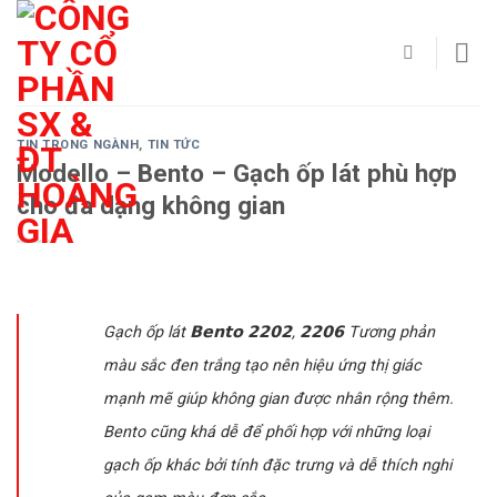
Skip
to
content
TIN TRONG NGÀNH
,
TIN TỨC
Modello – Bento – Gạch ốp lát phù hợp
cho đa dạng không gian
Gạch ốp lát 𝗕𝗲𝗻𝘁𝗼 𝟮𝟮𝟬𝟮, 𝟮𝟮𝟬𝟲 Tương phản
màu sắc đen trắng tạo nên hiệu ứng thị giác
mạnh mẽ giúp không gian được nhân rộng thêm.
Bento cũng khá dễ để phối hợp với những loại
gạch ốp khác bởi tính đặc trưng và dễ thích nghi