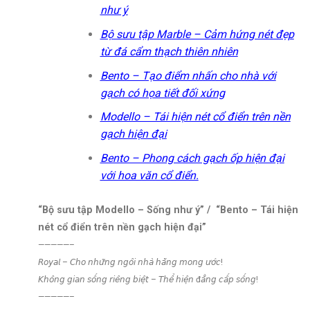
như ý
Bộ sưu tập Marble – Cảm hứng nét đẹp
từ đá cẩm thạch thiên nhiên
Bento – Tạo điểm nhấn cho nhà với
gạch có họa tiết đối xứng
Modello – Tái hiện nét cổ điển trên nền
gạch hiện đại
Bento – Phong cách gạch ốp hiện đại
với hoa văn cổ điển.
“Bộ sưu tập Modello – Sống như ý” / “Bento – Tái hiện
nét cổ điển trên nền gạch hiện đại”
—————–
𝘙𝘰𝘺𝘢𝘭 – 𝘊𝘩𝘰 𝘯𝘩𝘶̛̃𝘯𝘨 𝘯𝘨𝘰̂𝘪 𝘯𝘩𝘢̀ 𝘩𝘢̆̀𝘯𝘨 𝘮𝘰𝘯𝘨 𝘶̛𝘰̛́𝘤!
𝘒𝘩𝘰̂𝘯𝘨 𝘨𝘪𝘢𝘯 𝘴𝘰̂́𝘯𝘨 𝘳𝘪𝘦̂𝘯𝘨 𝘣𝘪𝘦̣̂𝘵 – 𝘛𝘩𝘦̂̉ 𝘩𝘪𝘦̣̂𝘯 đ𝘢̆̉𝘯𝘨 𝘤𝘢̂́𝘱 𝘴𝘰̂́𝘯𝘨!
—————–