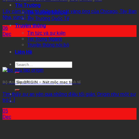
Thị Trường
Lấy cảm hứng từ những bãi cát vàng óng của Chicago, Tây Ban
Thị Trường Nội Địa
Nha, vùng [...]
Thị Trường Quốc Tế
Truyền thông
06
Tin tức và sự kiện
Dec
Tin Trong Ngành
Truyền thông nội bộ
Liên Hệ
Search
for:
Search
Bộ sưu tập ORIGIN – Nét mộc mạc tinh tế
for:
Tìm thấy sự an yên qua những điều tối giản, Origin như một sự
trở [...]
05
Dec