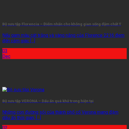
Bộ sưu tập Florencia – Điểm nhấn cho không gian sống đậm chất Ý
Nếu gam màu cát trắng và vàng nắng của Florence 2216 đem
đến cảm giác [...]
03
Dec
Bộ sưu tập VERONA – Dấu ấn quá khứ trong hiện tại
Những con đường sỏi của thành phố cổ Verona mang đậm
dấu ấn thời gian, [...]
02