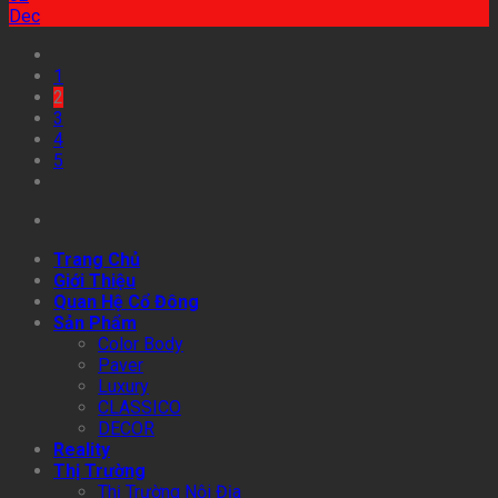
Dec
1
2
3
4
5
Trang Chủ
Giới Thiệu
Quan Hệ Cổ Đông
Sản Phẩm
Color Body
Paver
Luxury
CLASSICO
DECOR
Reality
Thị Trường
Thị Trường Nội Địa