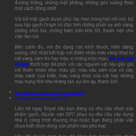
đường thẳng, những mặt phẳng, những góc vuông theo
một cách đồng nhất.
Với bề mặt gạch được phủ lớp men bóng hạt nổi mờ, bộ
sưu tập gạch Origin có đặc tính chống phản xạ ánh sáng,
chống chói lóa, chống bám bẩn khá tốt, thuận tiện cho
việc lau rửa.
Bên cạnh đó, với đa dạng các kích thước, hình dáng,
vuông, chữ nhật kết hợp với điểm nhấn màu vàng nhạt từ
cát vàng, xám tro hay màu xi măng mộc mạc,
bô sưu tập
Origin
thích hợp để phối với các nguyên vật liệu gần gũi
với thiên nhiên như: màu gỗ, màu nâu xám của vỏ cây,
màu xanh của biển, màu vàng nhạt của cát hay những
màu trung tính nhẹ nhàng tạo sự ấm áp, thanh lịch.
Tìm hiểu thêm về bộ sưu tập gạch Marble?
Hiệu ứng carving trên gạch là gì?
Liên hệ ngay Royal nếu bạn đang có nhu cầu chọn sản
phẩm gạch, đá,ván sàn SPC phục vụ nhu cầu xây dựng
nhà ở, công trình thương mại hoặc bạn đang phân vân
chưa biết chọn dòng sản phẩm nào phù hợp.