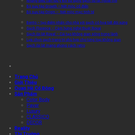
Những điều cần lưu ý khi sử dụng gạch ốp lát ngoài trời
Bộ sưu tập Growth – Nét mộc cổ điển
Bộ sưu tập Origin – Nét mộc mạc tinh tế
Bento – tạo điểm nhấn cho nhà với gạch có họa tiết đối xứng
Gạch Florence – Cảm hứng nghệ thuật Royal
Gạch ốp lát Royal – Cải tạo không gian sống trong lành
Lựa chọn gạch trang trí phù hợp cho từng loại không gian
Gạch ốp lát mang phong cách retro
Trang Chủ
Giới Thiệu
Quan Hệ Cổ Đông
Sản Phẩm
Color Body
Paver
Luxury
CLASSICO
DECOR
Reality
Thị Trường