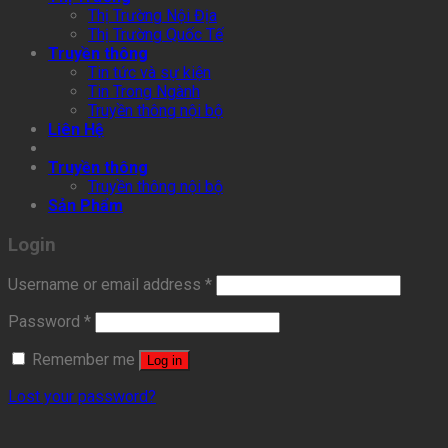
Thị Trường Nội Địa
Thị Trường Quốc Tế
Truyền thông
Tin tức và sự kiện
Tin Trong Ngành
Truyền thông nội bộ
Liên Hệ
Truyền thông
Truyền thông nội bộ
Sản Phẩm
Login
Username or email address
*
Password
*
Remember me
Log in
Lost your password?