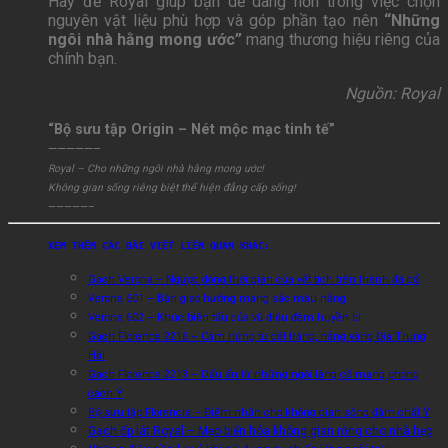
Hãy để Royal giúp bạn dễ dàng hơn trong việc chọn
nguyên vật liệu phù hợp và góp phần tạo nên
“Những
ngôi nhà hằng mong ước”
mang thương hiệu riêng của
chính bạn.
Nguồn: Royal
“Bộ sưu tập Origin – Nét mộc mạc tinh tế”
—————–
Royal – Cho những ngôi nhà hằng mong ước!
Không gian sống riêng biệt thể hiện đẳng cấp sống!
—————–
XEM THÊM CÁC BÀI VIẾT LIÊN QUAN KHÁC:
Gạch Verona – Ngược dòng thời gian của vết tích trên thành đá cổ
Verona 601 – Bản giao hưởng mang sắc màu nắng
Verona 602 – Khúc biến tấu của vũ điệu đêm huyền bí
Gạch Florence 2216 – Cảm hứng từ cát trắng, nắng vàng Địa Trung
Hải
Gạch Florence 2213 – Dấu ấn từ những ngôi làng cổ mang phong
cách Ý
Bộ sưu tập Florencia – Điểm nhấn cho không gian sống đậm chất Ý
Gạch ốp lát Royal – Mẹo biến hóa không gian rộng cho nhà hẹp