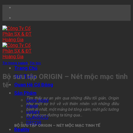
Skip
to
content
Tin trong ngành
,
Tin tức
Trang Chủ
Bộ sưu tập ORIGIN – Nét mộc mạc tinh
Giới Thiệu
tế
Quan Hệ Cổ Đông
Sản Phẩm
Tìm thấy sự an yên qua những điều tối giản, Origin
Color Body
như một sự trở về với thiên nhiên với những điều
Paver
bình dị nhất, một mảng bê tông xám, một gốc tường
Luxury
thô nơi con đường ta từng qua…
CLASSICO
DECOR
BỘ SƯU TẬP ORIGIN – NÉT MỘC MẠC TINH TẾ
Reality