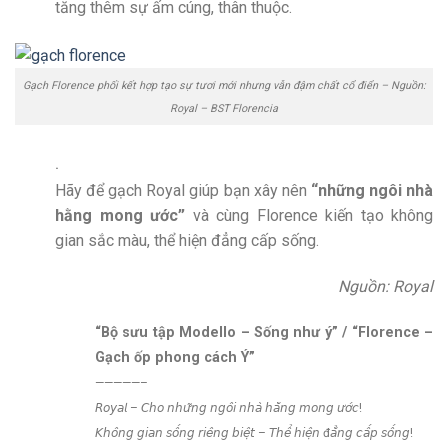
tăng thêm sự ấm cúng, thân thuộc.
Gạch Florence phối kết hợp tạo sự tươi mới nhưng vẫn đậm chất cổ điển – Nguồn:
Royal – BST Florencia
.
Hãy để gạch Royal giúp bạn xây nên
“những ngôi nhà
hằng mong ước”
và cùng Florence kiến tạo không
gian sắc màu, thể hiện đẳng cấp sống.
Nguồn: Royal
“Bộ sưu tập Modello – Sống như ý” / “Florence –
Gạch ốp phong cách Ý”
—————–
𝘙𝘰𝘺𝘢𝘭 – 𝘊𝘩𝘰 𝘯𝘩𝘶̛̃𝘯𝘨 𝘯𝘨𝘰̂𝘪 𝘯𝘩𝘢̀ 𝘩𝘢̆̀𝘯𝘨 𝘮𝘰𝘯𝘨 𝘶̛𝘰̛́𝘤!
𝘒𝘩𝘰̂𝘯𝘨 𝘨𝘪𝘢𝘯 𝘴𝘰̂́𝘯𝘨 𝘳𝘪𝘦̂𝘯𝘨 𝘣𝘪𝘦̣̂𝘵 – 𝘛𝘩𝘦̂̉ 𝘩𝘪𝘦̣̂𝘯 đ𝘢̆̉𝘯𝘨 𝘤𝘢̂́𝘱 𝘴𝘰̂́𝘯𝘨!