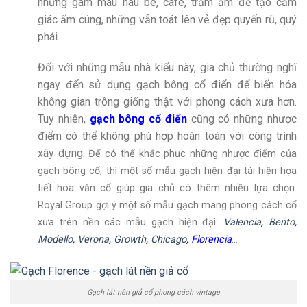
những gam màu nâu be, café, trầm ấm để tạo cảm
giác ấm cúng, những vẫn toát lên vẻ đẹp quyến rũ, quý
phái.
Đối với những mẫu nhà kiểu này, gia chủ thường nghĩ
ngay đến sử dụng gạch bông cổ điển để biến hóa
không gian trông giống thật với phong cách xưa hơn.
Tuy nhiên,
gạch bông cổ điển
cũng có những nhược
điểm có thể không phù hợp hoàn toàn với công trình
xây dựng.
Để có thể khắc phục những nhược điểm của
gạch bông cổ, thì một số mẫu gạch hiện đại tái hiện họa
tiết hoa văn cổ giúp gia chủ có thêm nhiều lựa chọn.
Royal Group gợi ý một số mẫu gạch mang phong cách cổ
xưa trên nền các mẫu gạch hiện đại:
Valencia
,
Bento
,
Modello
,
Verona
,
Growth
,
Chicago
, Florencia
…
Gạch lát nền giả cổ phong cách vintage