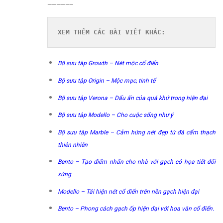
—————–
XEM THÊM CÁC BÀI VIẾT KHÁC:
Bộ sưu tập Growth – Nét mộc cổ điển
Bộ sưu tập Origin – Mộc mạc, tinh tế
Bộ sưu tập Verona – Dấu ấn của quá khứ trong hiện đại
Bộ sưu tập Modello – Cho cuộc sống như ý
Bộ sưu tập Marble – Cảm hứng nét đẹp từ đá cẩm thạch
thiên nhiên
Bento – Tạo điểm nhấn cho nhà với gạch có họa tiết đối
xứng
Modello – Tái hiện nét cổ điển trên nền gạch hiện đại
Bento – Phong cách gạch ốp hiện đại với hoa văn cổ điển.