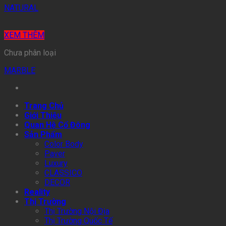
NATURAL
XEM THÊM
Chưa phân loại
MARBLE
Trang Chủ
Giới Thiệu
Quan Hệ Cổ Đông
Sản Phẩm
Color Body
Paver
Luxury
CLASSICO
DECOR
Reality
Thị Trường
Thị Trường Nội Địa
Thị Trường Quốc Tế